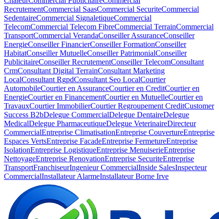
Chaleur
Commercial Publicitaire
Commercial
Recrutement
Commercial Saas
Commercial Securite
Commercial
Sedentaire
Commercial Signaletique
Commercial
Telecom
Commercial Telecom Fibre
Commercial Terrain
Commercial
Transport
Commercial Veranda
Conseiller Assurance
Conseiller
Energie
Conseiller Financier
Conseiller Formation
Conseiller
Habitat
Conseiller Mutuelle
Conseiller Patrimonial
Conseiller
Publicitaire
Conseiller Recrutement
Conseiller Telecom
Consultant
Crm
Consultant Digital Terrain
Consultant Marketing
Local
Consultant Rgpd
Consultant Seo Local
Courtier
Automobile
Courtier en Assurance
Courtier en Credit
Courtier en
Energie
Courtier en Financement
Courtier en Mutuelle
Courtier en
Travaux
Courtier Immobilier
Courtier Regroupement Credit
Customer
Success B2b
Delegue Commercial
Delegue Dentaire
Delegue
Medical
Delegue Pharmaceutique
Delegue Veterinaire
Directeur
Commercial
Entreprise Climatisation
Entreprise Couverture
Entreprise
Espaces Verts
Entreprise Facade
Entreprise Fermeture
Entreprise
Isolation
Entreprise Logistique
Entreprise Menuiserie
Entreprise
Nettoyage
Entreprise Renovation
Entreprise Securite
Entreprise
Transport
Franchiseur
Ingenieur Commercial
Inside Sales
Inspecteur
Commercial
Installateur Alarme
Installateur Borne Irve