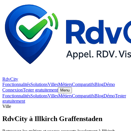
RdvCity
Fonctionnalités
Solutions
Villes
Métiers
Comparatifs
Blog
Démo
Connexion
Tester gratuitement
Menu
Fonctionnalités
Solutions
Villes
Métiers
Comparatifs
Blog
Démo
Tester
gratuitement
Ville
RdvCity à Illkirch Graffenstaden