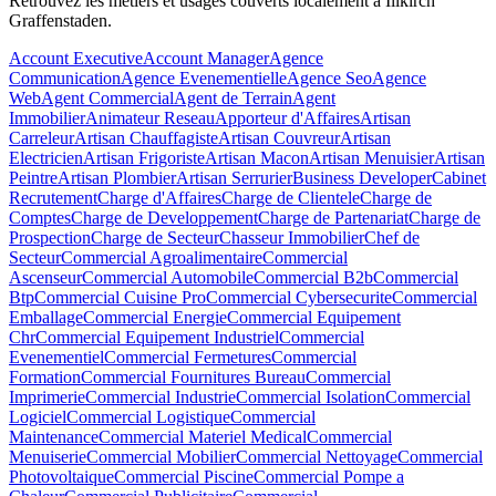
Retrouvez les métiers et usages couverts localement à Illkirch
Graffenstaden.
Account Executive
Account Manager
Agence
Communication
Agence Evenementielle
Agence Seo
Agence
Web
Agent Commercial
Agent de Terrain
Agent
Immobilier
Animateur Reseau
Apporteur d'Affaires
Artisan
Carreleur
Artisan Chauffagiste
Artisan Couvreur
Artisan
Electricien
Artisan Frigoriste
Artisan Macon
Artisan Menuisier
Artisan
Peintre
Artisan Plombier
Artisan Serrurier
Business Developer
Cabinet
Recrutement
Charge d'Affaires
Charge de Clientele
Charge de
Comptes
Charge de Developpement
Charge de Partenariat
Charge de
Prospection
Charge de Secteur
Chasseur Immobilier
Chef de
Secteur
Commercial Agroalimentaire
Commercial
Ascenseur
Commercial Automobile
Commercial B2b
Commercial
Btp
Commercial Cuisine Pro
Commercial Cybersecurite
Commercial
Emballage
Commercial Energie
Commercial Equipement
Chr
Commercial Equipement Industriel
Commercial
Evenementiel
Commercial Fermetures
Commercial
Formation
Commercial Fournitures Bureau
Commercial
Imprimerie
Commercial Industrie
Commercial Isolation
Commercial
Logiciel
Commercial Logistique
Commercial
Maintenance
Commercial Materiel Medical
Commercial
Menuiserie
Commercial Mobilier
Commercial Nettoyage
Commercial
Photovoltaique
Commercial Piscine
Commercial Pompe a