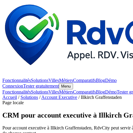
Fonctionnalités
Solutions
Villes
Métiers
Comparatifs
Blog
Démo
Connexion
Tester gratuitement
Menu
Fonctionnalités
Solutions
Villes
Métiers
Comparatifs
Blog
Démo
Tester g
Accueil
/
Solutions
/
Account Executive
/ Illkirch Graffenstaden
Page locale
CRM pour account executive à Illkirch Gr
Pour account executive à Illkirch Graffenstaden, RdvCity peut servir à o