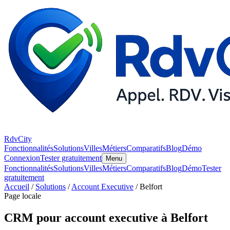
RdvCity
Fonctionnalités
Solutions
Villes
Métiers
Comparatifs
Blog
Démo
Connexion
Tester gratuitement
Menu
Fonctionnalités
Solutions
Villes
Métiers
Comparatifs
Blog
Démo
Tester
gratuitement
Accueil
/
Solutions
/
Account Executive
/ Belfort
Page locale
CRM pour account executive à Belfort