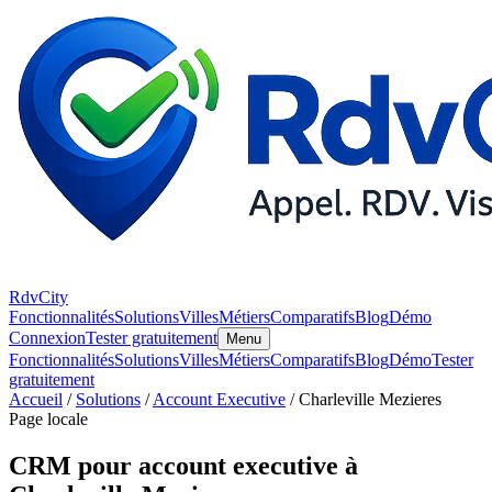
RdvCity
Fonctionnalités
Solutions
Villes
Métiers
Comparatifs
Blog
Démo
Connexion
Tester gratuitement
Menu
Fonctionnalités
Solutions
Villes
Métiers
Comparatifs
Blog
Démo
Tester
gratuitement
Accueil
/
Solutions
/
Account Executive
/ Charleville Mezieres
Page locale
CRM pour account executive à