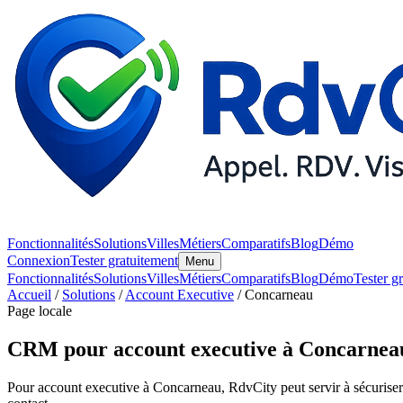
Fonctionnalités
Solutions
Villes
Métiers
Comparatifs
Blog
Démo
Connexion
Tester gratuitement
Menu
Fonctionnalités
Solutions
Villes
Métiers
Comparatifs
Blog
Démo
Tester g
Accueil
/
Solutions
/
Account Executive
/ Concarneau
Page locale
CRM pour account executive à Concarnea
Pour account executive à Concarneau, RdvCity peut servir à sécuriser le