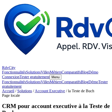
RdvCity
Fonctionnalités
Solutions
Villes
Métiers
Comparatifs
Blog
Démo
Connexion
Tester gratuitement
Menu
Fonctionnalités
Solutions
Villes
Métiers
Comparatifs
Blog
Démo
Tester
gratuitement
Accueil
/
Solutions
/
Account Executive
/ la Teste de Buch
Page locale
CRM pour account executive à la Teste de