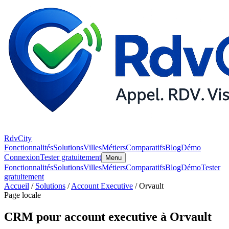
RdvCity
Fonctionnalités
Solutions
Villes
Métiers
Comparatifs
Blog
Démo
Connexion
Tester gratuitement
Menu
Fonctionnalités
Solutions
Villes
Métiers
Comparatifs
Blog
Démo
Tester
gratuitement
Accueil
/
Solutions
/
Account Executive
/ Orvault
Page locale
CRM pour account executive à Orvault