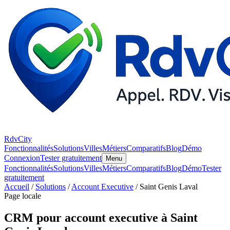
RdvCity
Fonctionnalités
Solutions
Villes
Métiers
Comparatifs
Blog
Démo
Connexion
Tester gratuitement
Menu
Fonctionnalités
Solutions
Villes
Métiers
Comparatifs
Blog
Démo
Tester
gratuitement
Accueil
/
Solutions
/
Account Executive
/ Saint Genis Laval
Page locale
CRM pour account executive à Saint