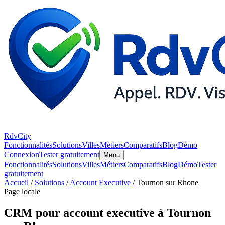
RdvCity
Fonctionnalités
Solutions
Villes
Métiers
Comparatifs
Blog
Démo
Connexion
Tester gratuitement
Menu
Fonctionnalités
Solutions
Villes
Métiers
Comparatifs
Blog
Démo
Tester
gratuitement
Accueil
/
Solutions
/
Account Executive
/ Tournon sur Rhone
Page locale
CRM pour account executive à Tournon