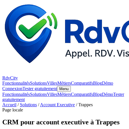
RdvCity
Fonctionnalités
Solutions
Villes
Métiers
Comparatifs
Blog
Démo
Connexion
Tester gratuitement
Menu
Fonctionnalités
Solutions
Villes
Métiers
Comparatifs
Blog
Démo
Tester
gratuitement
Accueil
/
Solutions
/
Account Executive
/ Trappes
Page locale
CRM pour account executive à Trappes