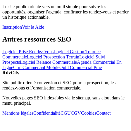
Le site public oriente vers un outil simple pour suivre les
opportunités, organiser l’agenda, confirmer les rendez-vous et garder
un historique actionnable.
Inscription
Voir la Aide
Autres ressources SEO
Logiciel Prise Rendez Vous
Logiciel Gestion Tournee
Commerciale
Logiciel Prospection Terrain
Logiciel Suivi
Prospects
Logiciel Relance Commerciale
Agenda Commercial En
Ligne
Crm Commercial Mobile
Outil Commercial Pme
RdvCity
Site public orienté conversion et SEO pour la prospection, les
rendez-vous et l’organisation commerciale.
Nouvelles pages SEO indexables via le sitemap, sans ajout dans le
menu principal.
Mentions légales
Confidentialité
CGU
CGV
Cookies
Contact