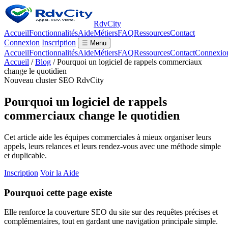
RdvCity
Accueil
Fonctionnalités
Aide
Métiers
FAQ
Ressources
Contact
Connexion
Inscription
☰ Menu
Accueil
Fonctionnalités
Aide
Métiers
FAQ
Ressources
Contact
Connexio
Accueil
/
Blog
/ Pourquoi un logiciel de rappels commerciaux
change le quotidien
Nouveau cluster SEO RdvCity
Pourquoi un logiciel de rappels
commerciaux change le quotidien
Cet article aide les équipes commerciales à mieux organiser leurs
appels, leurs relances et leurs rendez-vous avec une méthode simple
et duplicable.
Inscription
Voir la Aide
Pourquoi cette page existe
Elle renforce la couverture SEO du site sur des requêtes précises et
complémentaires, tout en gardant une navigation principale simple.