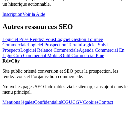
un historique actionnable.
Inscription
Voir la Aide
Autres ressources SEO
Logiciel Prise Rendez Vous
Logiciel Gestion Tournee
Commerciale
Logiciel Prospection Terrain
Logiciel Suivi
Prospects
Logiciel Relance Commerciale
Agenda Commercial En
Ligne
Crm Commercial Mobile
Outil Commercial Pme
RdvCity
Site public orienté conversion et SEO pour la prospection, les
rendez-vous et l’organisation commerciale.
Nouvelles pages SEO indexables via le sitemap, sans ajout dans le
menu principal.
Mentions légales
Confidentialité
CGU
CGV
Cookies
Contact