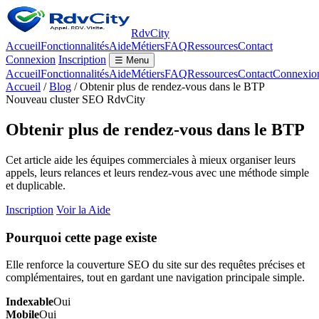
RdvCity
Accueil
Fonctionnalités
Aide
Métiers
FAQ
Ressources
Contact
Connexion
Inscription
☰ Menu
Accueil
Fonctionnalités
Aide
Métiers
FAQ
Ressources
Contact
Connexio
Accueil
/
Blog
/ Obtenir plus de rendez-vous dans le BTP
Nouveau cluster SEO RdvCity
Obtenir plus de rendez-vous dans le BTP
Cet article aide les équipes commerciales à mieux organiser leurs
appels, leurs relances et leurs rendez-vous avec une méthode simple
et duplicable.
Inscription
Voir la Aide
Pourquoi cette page existe
Elle renforce la couverture SEO du site sur des requêtes précises et
complémentaires, tout en gardant une navigation principale simple.
Indexable
Oui
Mobile
Oui